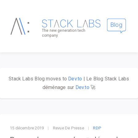
The new generation tech
company
Stack Labs Blog moves to
Dev.to
| Le Blog Stack Labs
déménage sur
Dev.to
🚀
15 décembre 2019
|
Revue De Presse
|
RDP