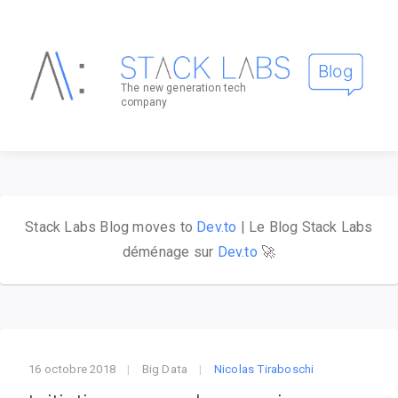
The new generation tech
company
Stack Labs Blog moves to
Dev.to
| Le Blog Stack Labs
déménage sur
Dev.to
🚀
16 octobre 2018
|
Big Data
|
Nicolas Tiraboschi