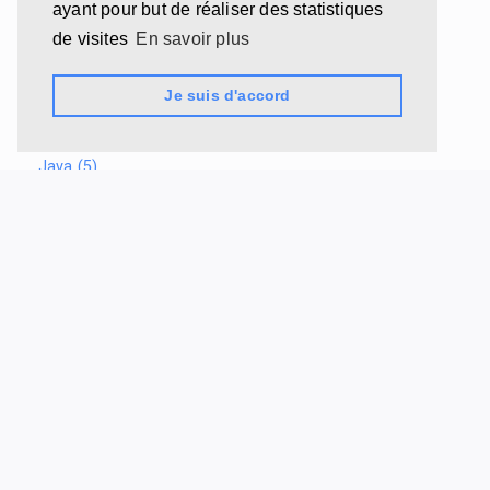
ayant pour but de réaliser des statistiques
(5)
de visites
En savoir plus
Intelligence
artificielle
Je suis d'accord
(5)
Java (5)
Aws (4)
Devops (4)
Docker (4)
Git (4)
MÉDIAS SOCIAUX